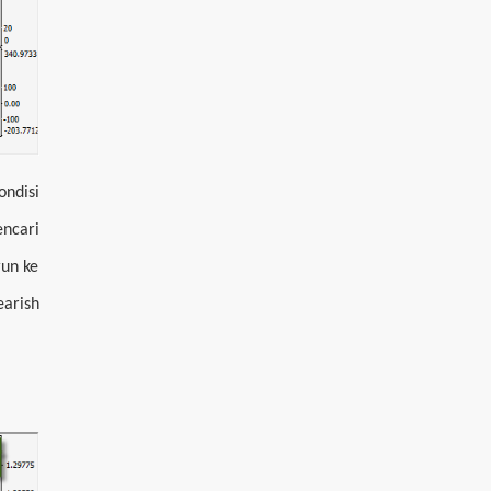
ondisi
encari
run ke
arish