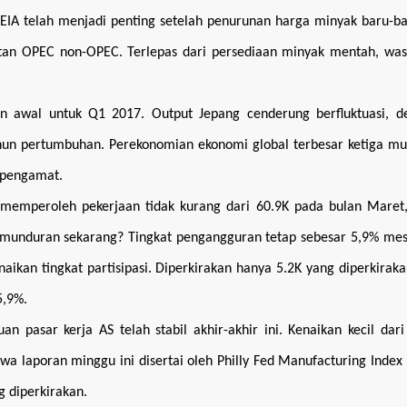
EIA telah menjadi penting setelah penurunan harga minyak baru-ba
atan OPEC non-OPEC. Terlepas dari persediaan minyak mentah, was
ran awal untuk Q1 2017. Output Jepang cenderung berfluktuasi, d
ahun pertumbuhan. Perekonomian ekonomi global terbesar ketiga m
n pengamat.
a memperoleh pekerjaan tidak kurang dari 60.9K pada bulan Maret
kemunduran sekarang? Tingkat pengangguran tetap sebesar 5,9% me
naikan tingkat partisipasi. Diperkirakan hanya 5.2K yang diperkirak
5,9%.
 pasar kerja AS telah stabil akhir-akhir ini. Kenaikan kecil dar
wa laporan minggu ini disertai oleh Philly Fed Manufacturing Index
 diperkirakan.