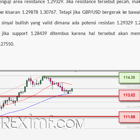
guji area resistance 1.29329. Jika resistance tersebut pecah, ma
 kisaran 1.29878 1.30767. Tetapi jika GBP/USD bergerak ke bawa
 sinyal bullish yang valid dimana ada potensi resistan 1.29329 1
i jika support 1.28439 ditembus karena hal tersebut akan me
.27550.