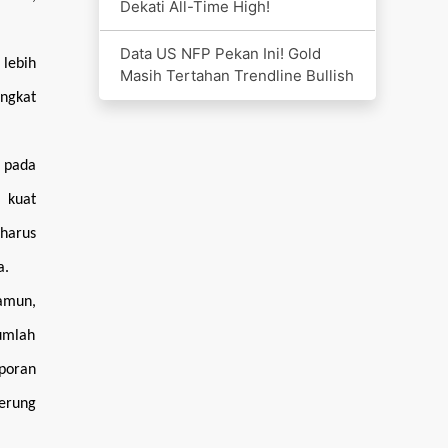
Dekati All-Time High!
Data US NFP Pekan Ini! Gold
lebih
Masih Tertahan Trendline Bullish
ingkat
 pada
 kuat
harus
a.
amun,
jumlah
poran
derung