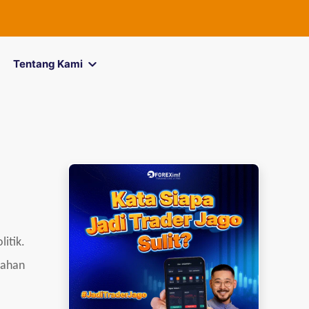
FOREXimf
kini 
Tentang Kami
itik.
mahan