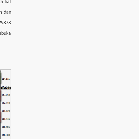
ka hal
h dan
.29878
mbuka