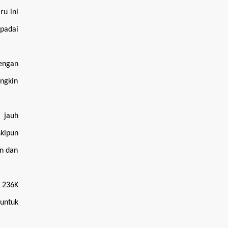
ru ini
padai
engan
ungkin
, jauh
skipun
an dan
i 236K
 untuk