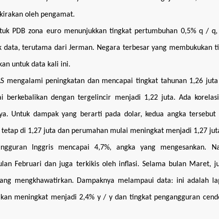
rkirakan oleh pengamat.
ntuk PDB zona euro menunjukkan tingkat pertumbuhan 0,5% q / q, 
yak data, terutama dari Jerman. Negara terbesar yang membukukan t
n untuk data kali ini.
AS mengalami peningkatan dan mencapai tingkat tahunan 1,26 juta
rkebalikan dengan tergelincir menjadi 1,22 juta. Ada korelasi
. Untuk dampak yang berarti pada dolar, kedua angka tersebut 
 tetap di 1,27 juta dan perumahan mulai meningkat menjadi 1,27 jut
angguran Inggris mencapai 4,7%, angka yang mengesankan. N
an Februari dan juga terkikis oleh inflasi. Selama bulan Maret, 
yang mengkhawatirkan. Dampaknya melampaui data: ini adalah la
rakan meningkat menjadi 2,4% y / y dan tingkat pengangguran cen