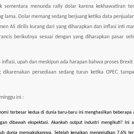
 sementara menunda rally dolar karena kekhawatiran te
ung lama. Dolar memang sedang berjuang ketika data penjualan 
n AS dirilis kurang dari yang diharapkan dan inflasi inti mas
ancis berikutnya sesuai dengan yang diharapkan pasar seh
a inflasi, upah dan meskipun ada harapan bahwa proses Brexit
ng dikarenakan persediaan sedang turun ketika OPEC tamp
.
minggu ini :
onomi terbesar kedua di dunia baru-baru ini menghasilkan beberapa
an dibawah ekspektasi. Akankah output industri mengikuti? Ini a
uruh dunia menyaksikannya. Setelah kenaikan mengejutkan 7,6% ter