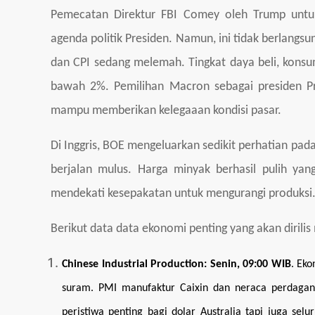
Pemecatan Direktur FBI Comey oleh Trump untuk
agenda politik Presiden. Namun, ini tidak berlangs
dan CPI sedang melemah. Tingkat daya beli, konsume
bawah 2%. Pemilihan Macron sebagai presiden Pr
mampu memberikan kelegaaan kondisi pasar.
Di Inggris, BOE mengeluarkan sedikit perhatian pad
berjalan mulus. Harga minyak berhasil pulih ya
mendekati kesepakatan untuk mengurangi produksi
Berikut data data ekonomi penting yang akan dirilis 
Chinese Industrial Production
: Senin, 09:00 WIB
. Ek
suram. PMI manufaktur Caixin dan neraca perdagang
peristiwa penting bagi dolar Australia tapi juga sel