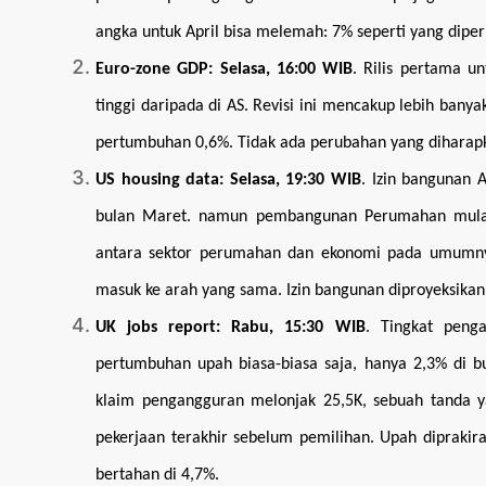
angka untuk April bisa melemah: 7% seperti yang dipe
Euro-zone GDP
: Selasa, 16:00 WIB
. Rilis pertama u
tinggi daripada di AS. Revisi ini mencakup lebih ban
pertumbuhan 0,6%. Tidak ada perubahan yang diharapka
US housing data
: Selasa, 19:30 WIB
. Izin bangunan 
bulan Maret. namun pembangunan Perumahan mulai be
antara sektor perumahan dan ekonomi pada umumnya
masuk ke arah yang sama. Izin bangunan diproyeksikan
UK jobs report: Rabu
, 15:30 WIB
. Tingkat peng
pertumbuhan upah biasa-biasa saja, hanya 2,3% di bul
klaim pengangguran melonjak 25,5K, sebuah tanda 
pekerjaan terakhir sebelum pemilihan. Upah dipraki
bertahan di 4,7%.