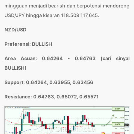
mingguan menjadi bearish dan berpotensi mendorong
USD/JPY hingga kisaran 118.509 117.645.
NZD/USD
Preferensi: BULLISH
Area Acuan:
0.6
4264 - 0.6
4763 (cari sinyal
BULLISH)
Support: 0.64264, 0.63955, 0.63456
Resistance: 0.6
4763, 0.65072, 0.6
5571