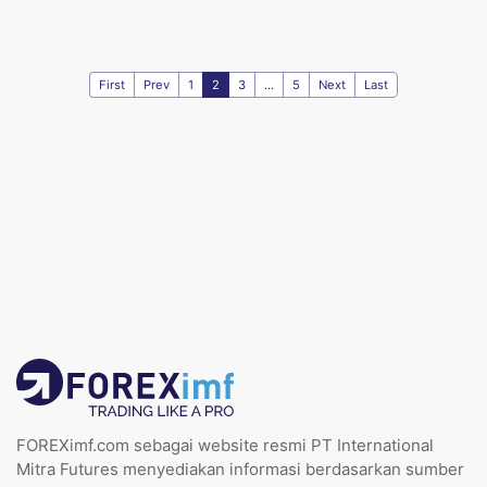
First
Prev
1
2
3
...
5
Next
Last
FOREXimf.com sebagai website resmi PT International
Mitra Futures menyediakan informasi berdasarkan sumber