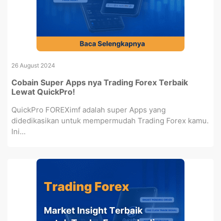
26 August 2024
Cobain Super Apps nya Trading Forex Terbaik
Lewat QuickPro!
QuickPro FOREXimf adalah super Apps yang
didedikasikan untuk mempermudah Trading Forex kamu.
Ini...