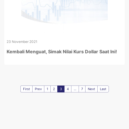
23 November 2021
Kembali Menguat, Simak Nilai Kurs Dollar Saat Ini!
First
Prev
1
2
3
4
...
7
Next
Last