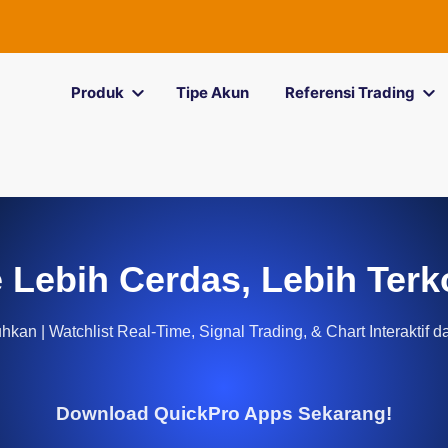
Produk
Tipe Akun
Referensi Trading
 Lebih Cerdas, Lebih Terk
kan | Watchlist Real-Time, Signal Trading, & Chart Interaktif d
Download QuickPro Apps Sekarang!