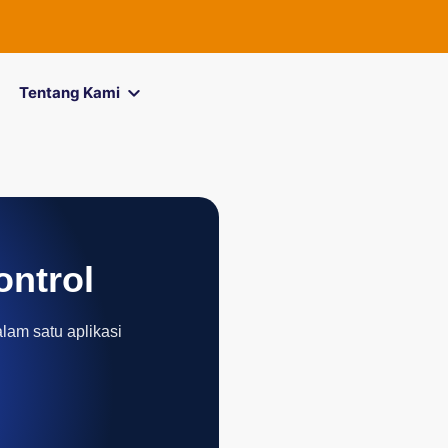
FOREXimf
k
Tentang Kami
ontrol
alam satu aplikasi