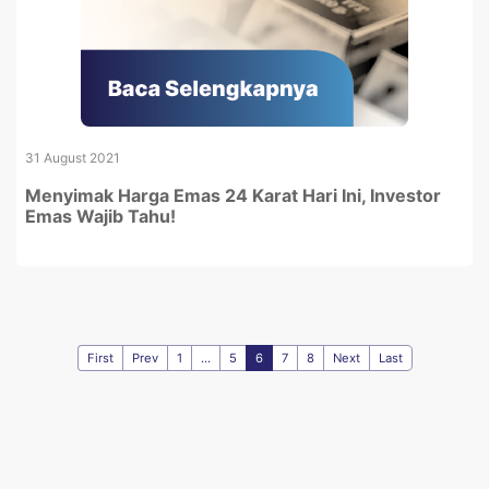
31 August 2021
Menyimak Harga Emas 24 Karat Hari Ini, Investor
Emas Wajib Tahu!
First
Prev
1
...
5
6
7
8
Next
Last