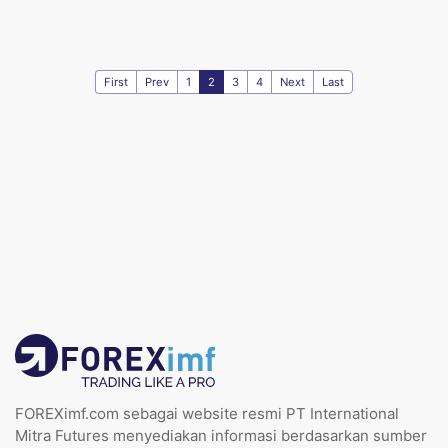
First
Prev
1
2
3
4
Next
Last
FOREXimf.com sebagai website resmi PT International
Mitra Futures menyediakan informasi berdasarkan sumber