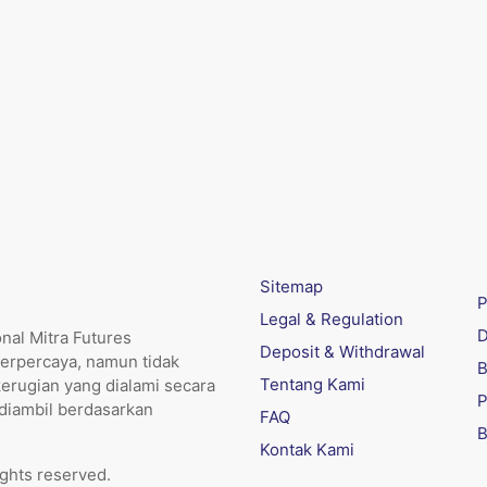
Sitemap
P
Legal & Regulation
D
nal Mitra Futures
Deposit & Withdrawal
erpercaya, namun tidak
B
Tentang Kami
kerugian yang dialami secara
P
 diambil berdasarkan
FAQ
B
Kontak Kami
ights reserved.