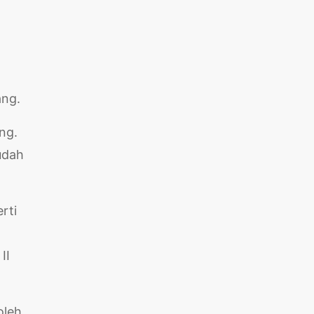
ang.
ang.
udah
rti
II
oleh