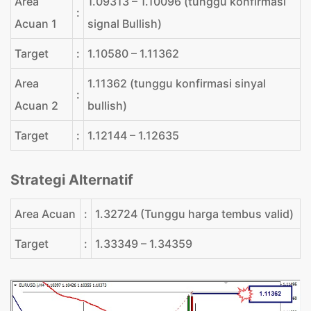
Area
1.09313 – 1.10096 (tunggu konfirmasi
:
Acuan 1
signal Bullish)
Target
:
1.10580 – 1.11362
Area
1.11362 (tunggu konfirmasi sinyal
:
Acuan 2
bullish)
Target
:
1.12144 – 1.12635
Strategi Alternatif
Area Acuan
:
1.32724 (Tunggu harga tembus valid)
Target
:
1.33349 – 1.34359