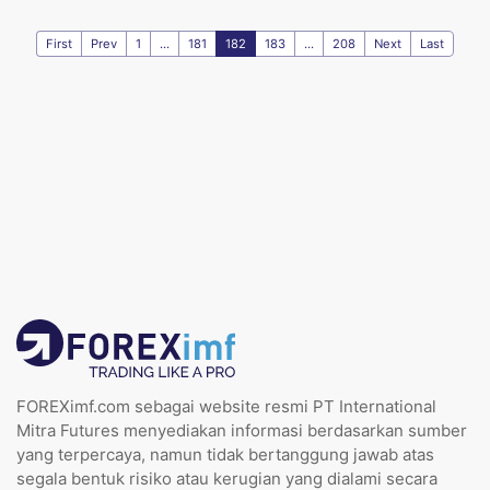
First
Prev
1
...
181
182
183
...
208
Next
Last
FOREXimf.com sebagai website resmi PT International
Mitra Futures menyediakan informasi berdasarkan sumber
yang terpercaya, namun tidak bertanggung jawab atas
segala bentuk risiko atau kerugian yang dialami secara