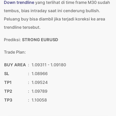
Down trendline
yang terlihat di time frame M30 sudah
tembus, bias intraday saat ini cenderung bullish.
Peluang buy bisa diambil jika terjadi koreksi ke area
trendline tersebut.
Prediksi:
STRONG EURUSD
Trade Plan:
BUY AREA
:
1.09311 - 1.09180
SL
:
1.08966
TP1
:
1.09524
TP2
:
1.09789
TP3
:
1.10058