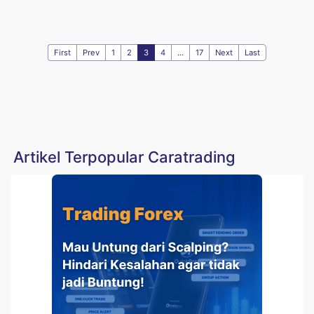
First
Prev
1
2
3
4
...
17
Next
Last
Artikel Terpopular Caratrading