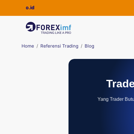
ckpro.co.id
Home
Referensi Trading
Blog
Trade
Yang Trader Butuh