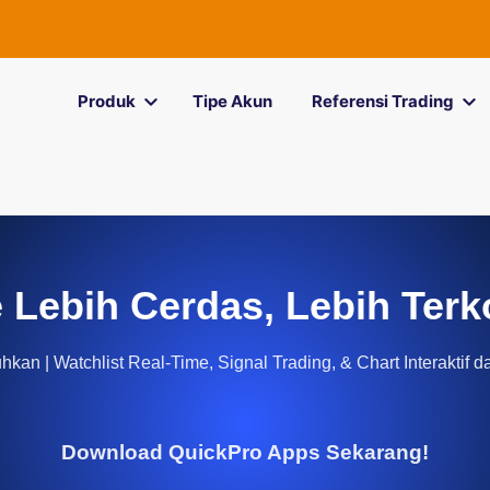
Produk
Tipe Akun
Referensi Trading
 Lebih Cerdas, Lebih Terk
kan | Watchlist Real-Time, Signal Trading, & Chart Interaktif d
Download QuickPro Apps Sekarang!