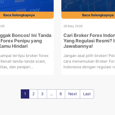
026
26 May 2026
nggak Boncos! Ini Tanda
Cari Broker Forex Indo
 Forex Penipu yang
Yang Regulasi Resmi? I
Kamu Hindari
Jawabannya!
ampai tertipu broker forex
Jangan asal pilih broker! Pel
Kenali tanda-tanda scam,
cara menemukan Broker For
itas, dan pelajari...
Indonesia dengan regulasi re
1
2
3
...
6
Next
Last