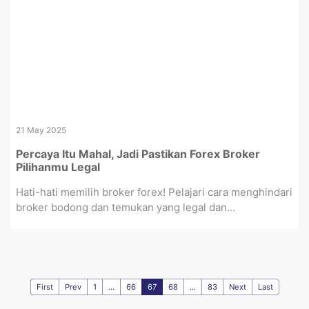
21 May 2025
Percaya Itu Mahal, Jadi Pastikan Forex Broker
Pilihanmu Legal
Hati-hati memilih broker forex! Pelajari cara menghindari
broker bodong dan temukan yang legal dan...
First
Prev
1
...
66
67
68
...
83
Next
Last