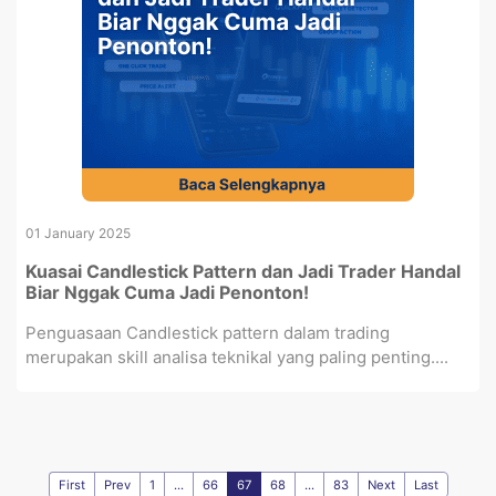
01 January 2025
Kuasai Candlestick Pattern dan Jadi Trader Handal
Biar Nggak Cuma Jadi Penonton!
Penguasaan Candlestick pattern dalam trading
merupakan skill analisa teknikal yang paling penting....
First
Prev
1
...
66
67
68
...
83
Next
Last