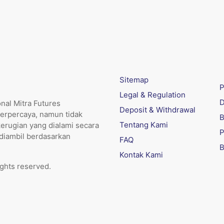
Sitemap
P
Legal & Regulation
D
nal Mitra Futures
Deposit & Withdrawal
erpercaya, namun tidak
B
Tentang Kami
kerugian yang dialami secara
P
 diambil berdasarkan
FAQ
B
Kontak Kami
ights reserved.