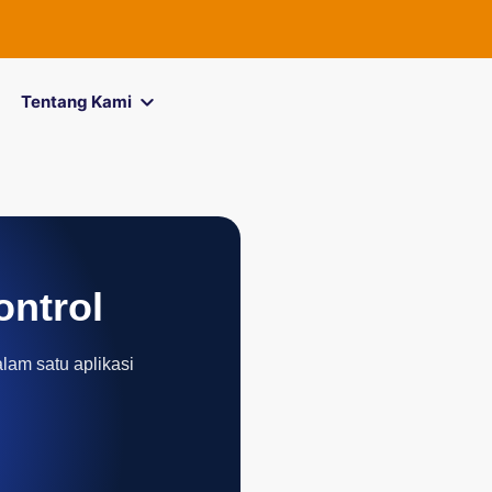
FOREXimf
kini 
Tentang Kami
ontrol
alam satu aplikasi