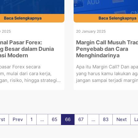
y 2025
20 January 2025
al Pasar Forex:
Margin Call Musuh Trade
g Besar dalam Dunia
Penyebab dan Cara
asi Modern
Menghindarinya
 pasar Forex secara
Apa itu Margin Call? Dan apa
, mulai dari cara kerja,
yang harus kamu lakukan ag
an, risiko, hingga strategi...
jangan sampai terjadi margin 
rst
Prev
1
...
65
66
67
...
83
Next
L