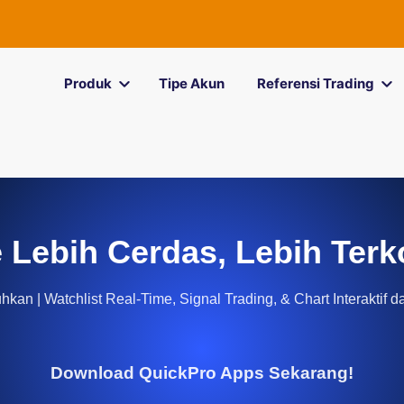
Produk
Tipe Akun
Referensi Trading
 Lebih Cerdas, Lebih Terk
kan | Watchlist Real-Time, Signal Trading, & Chart Interaktif d
Download QuickPro Apps Sekarang!