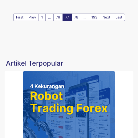
First
Prev
1
...
76
77
78
...
193
Next
Last
Artikel Terpopular