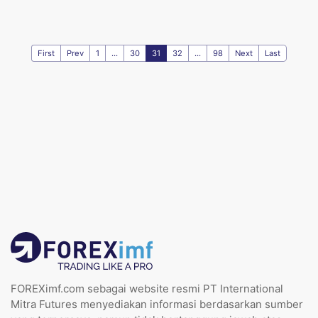
First
Prev
1
...
30
31
32
...
98
Next
Last
FOREXimf.com sebagai website resmi PT International
Mitra Futures menyediakan informasi berdasarkan sumber