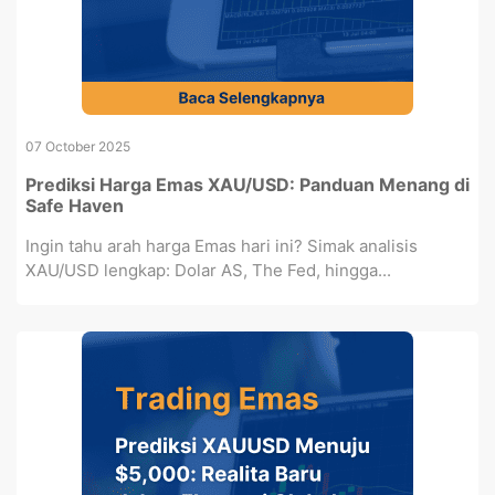
07 October 2025
Prediksi Harga Emas XAU/USD: Panduan Menang di
Safe Haven
Ingin tahu arah harga Emas hari ini? Simak analisis
XAU/USD lengkap: Dolar AS, The Fed, hingga...