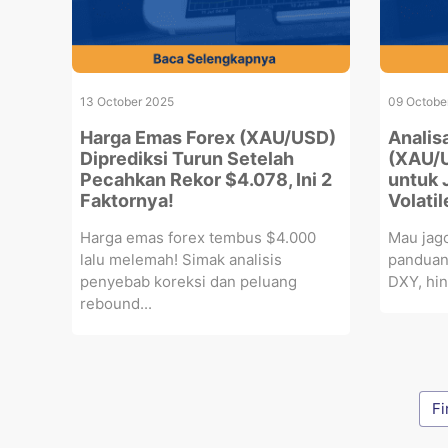
13 October 2025
09 Octobe
Harga Emas Forex (XAU/USD)
Analis
Diprediksi Turun Setelah
(XAU/U
Pecahkan Rekor $4.078, Ini 2
untuk 
Faktornya!
Volatil
Harga emas forex tembus $4.000
Mau jag
lalu melemah! Simak analisis
panduan 
penyebab koreksi dan peluang
DXY, hin
rebound...
Fi