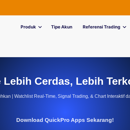
Produk
Tipe Akun
Referensi Trading
 Lebih Cerdas, Lebih Terk
kan | Watchlist Real-Time, Signal Trading, & Chart Interaktif d
Download QuickPro Apps Sekarang!