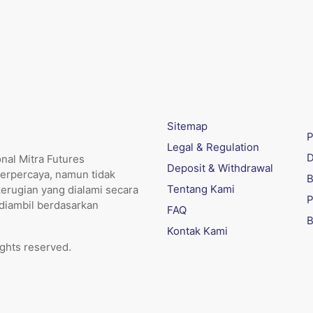
Sitemap
P
Legal & Regulation
D
nal Mitra Futures
Deposit & Withdrawal
erpercaya, namun tidak
B
Tentang Kami
kerugian yang dialami secara
P
 diambil berdasarkan
FAQ
B
Kontak Kami
ights reserved.