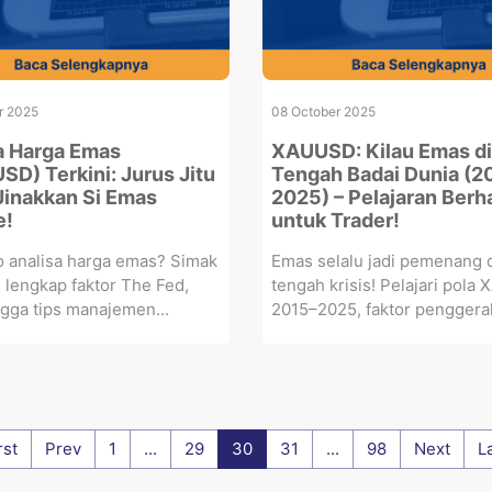
r 2025
08 October 2025
a Harga Emas
XAUUSD: Kilau Emas di
SD) Terkini: Jurus Jitu
Tengah Badai Dunia (2
Jinakkan Si Emas
2025) – Pelajaran Berh
e!
untuk Trader!
o analisa harga emas? Simak
Emas selalu jadi pemenang 
lengkap faktor The Fed,
tengah krisis! Pelajari pol
gga tips manajemen...
2015–2025, faktor penggerak
rst
Prev
1
...
29
30
31
...
98
Next
L