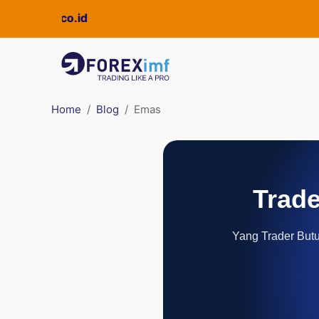
ickpro.co.id
Home
Blog
Emas
Trade
Yang Trader Butuh