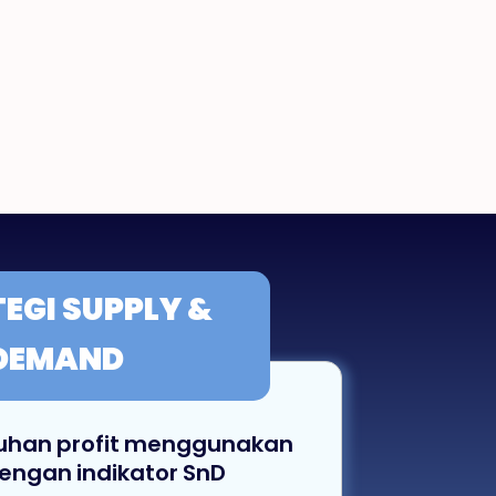
TEGI
SUPPLY &
DEMAND
uhan profit menggunakan
dengan indikator SnD