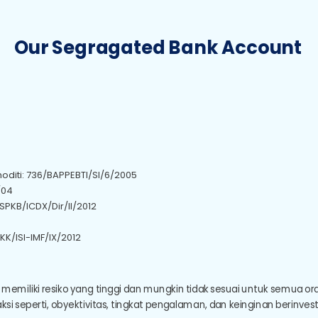
Our Segragated Bank Account
iti: 736/BAPPEBTI/SI/6/2005
/04
SPKB/ICDX/Dir/II/2012
PKK/ISI-IMF/IX/2012
memiliki resiko yang tinggi dan mungkin tidak sesuai untuk semua ora
 seperti, obyektivitas, tingkat pengalaman, dan keinginan berinvestas