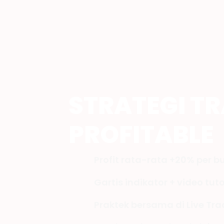
STRATEGI T
PROFITABLE
Profit rata-rata +20% per b
Gartis indikator + video tuto
Praktek bersama di Live T