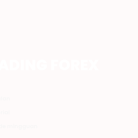
RADING FOREX
ulan
rial
rade mingguan