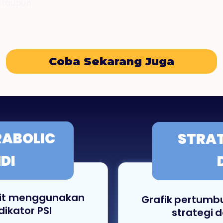
 ataupun
Coba Sekarang Juga
ABOLIC
STRA
NDI
fit menggunakan
Grafik pertumb
dikator PSI
strategi 