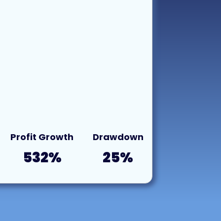
Profit Growth
Drawdown
532%
25%