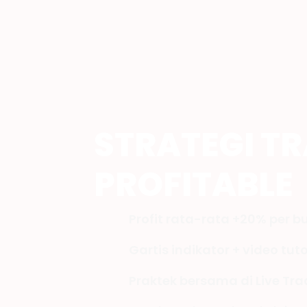
STRATEGI T
PROFITABLE
Profit rata-rata +20% per b
Gartis indikator + video tuto
Praktek bersama di Live T