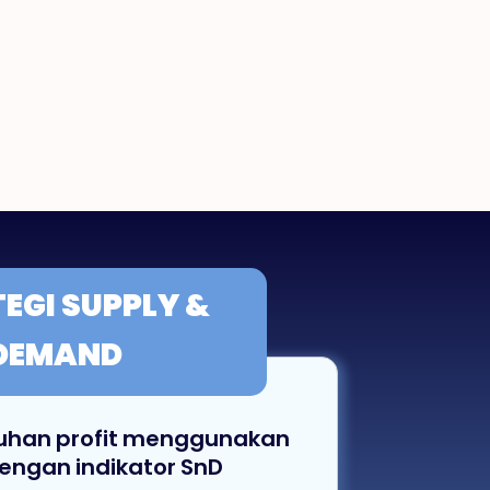
TEGI
SUPPLY &
DEMAND
uhan profit menggunakan
dengan indikator SnD