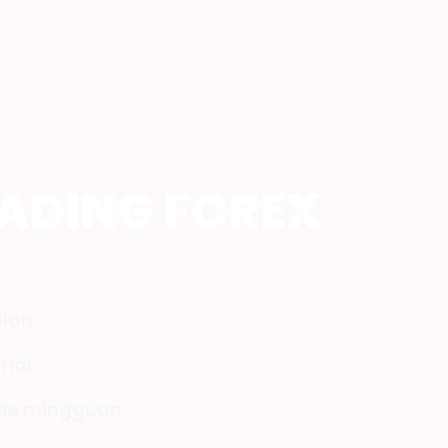
RADING FOREX
ulan
rial
rade mingguan