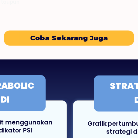
 ataupun
Coba Sekarang Juga
ABOLIC
STRA
NDI
fit menggunakan
Grafik pertumb
dikator PSI
strategi 