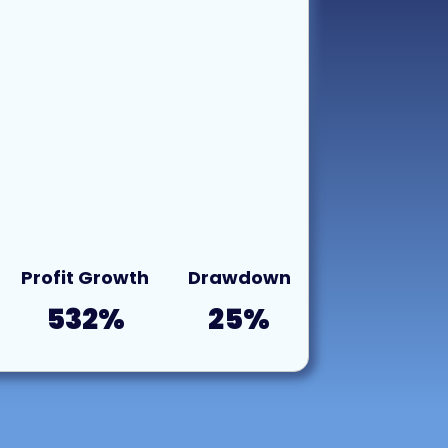
Profit Growth
Drawdown
532%
25%