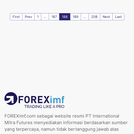
First
Prev
1
...
187
188
189
...
208
Next
Last
FOREXimf.com sebagai website resmi PT International
Mitra Futures menyediakan informasi berdasarkan sumber
yang terpercaya, namun tidak bertanggung jawab atas