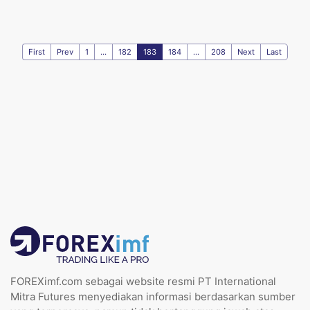
First
Prev
1
...
182
183
184
...
208
Next
Last
FOREXimf.com sebagai website resmi PT International
Mitra Futures menyediakan informasi berdasarkan sumber