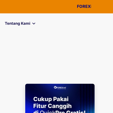
FOREXimf
kini menjad
Tentang Kami