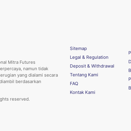
Sitemap
P
Legal & Regulation
D
nal Mitra Futures
Deposit & Withdrawal
erpercaya, namun tidak
B
Tentang Kami
kerugian yang dialami secara
P
 diambil berdasarkan
FAQ
B
Kontak Kami
ights reserved.