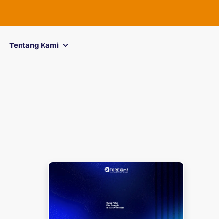
FOREXimf
k
Tentang Kami