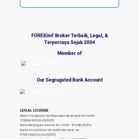
FOREXimf Broker Terbaik, Legal, &
Terpercaya Sejak 2004
Member of
Our Segragated Bank Account
LEGAL LICENSE
Badan Pengawas Perdagangan Berjangka Komoditi:
736/BAPPEBTI/SI/6/2005
Bursa Berjangka Jakarta: No. SPAB – 104/BBJ/12/04
Bursa Komoditi dan Derivatif Indonesia: No.
073/SPKB/ICDX/Dir/II/2012