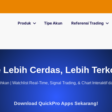
Produk
Tipe Akun
Referensi Trading
 Lebih Cerdas, Lebih Terk
kan | Watchlist Real-Time, Signal Trading, & Chart Interaktif d
Download QuickPro Apps Sekarang!