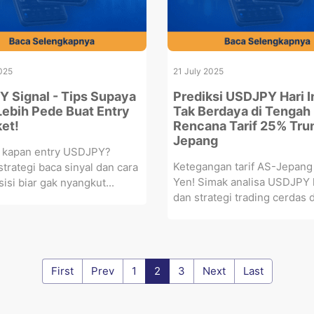
025
21 July 2025
 Signal - Tips Supaya
Prediksi USDJPY Hari I
ebih Pede Buat Entry
Tak Berdaya di Tengah
ket!
Rencana Tarif 25% Tru
Jepang
 kapan entry USDJPY?
Ketegangan tarif AS-Jepang
 strategi baca sinyal dan cara
Yen! Simak analisa USDJPY h
isi biar gak nyangkut...
dan strategi trading cerdas di
First
Prev
1
2
3
Next
Last