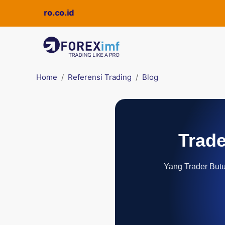
i
Quickpro.co.id
Home
Referensi Trading
Blog
Trade
Yang Trader Butuh