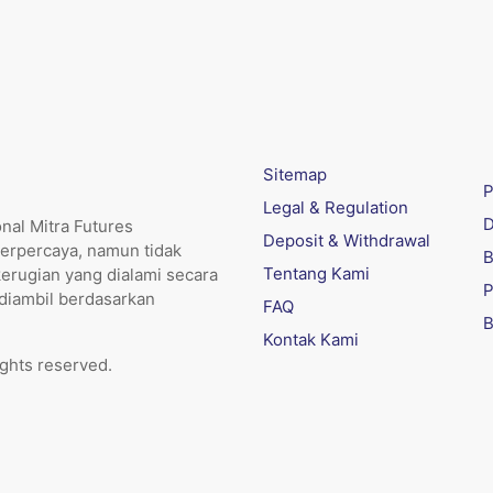
Sitemap
P
Legal & Regulation
D
nal Mitra Futures
Deposit & Withdrawal
erpercaya, namun tidak
B
Tentang Kami
kerugian yang dialami secara
P
 diambil berdasarkan
FAQ
B
Kontak Kami
ights reserved.