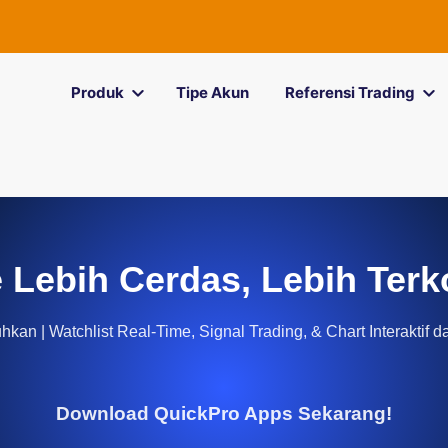
Produk
Tipe Akun
Referensi Trading
 Lebih Cerdas, Lebih Terk
kan | Watchlist Real-Time, Signal Trading, & Chart Interaktif d
Download QuickPro Apps Sekarang!