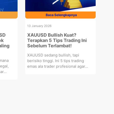
13 January 2026
USD
XAUUSD Bullish Kuat?
ek
Terapkan 5 Tips Trading Ini
ling
Sebelum Terlambat!
XAUUSD sedang bullish, tapi
imana
berisiko tinggi. Ini 5 tips trading
egal,
emas ala trader profesional agar...
r...