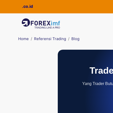
ickpro.co.id
Home
Referensi Trading
Blog
Trade
Yang Trader Butuh