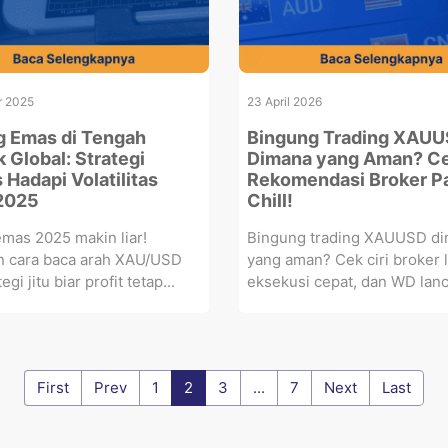
r 2025
23 April 2026
g Emas di Tengah
Bingung Trading XAU
 Global: Strategi
Dimana yang Aman? C
 Hadapi Volatilitas
Rekomendasi Broker Pa
2025
Chill!
mas 2025 makin liar!
Bingung trading XAUUSD d
 cara baca arah XAU/USD
yang aman? Cek ciri broker l
egi jitu biar profit tetap...
eksekusi cepat, dan WD lanca
First
Prev
1
2
3
...
7
Next
Last