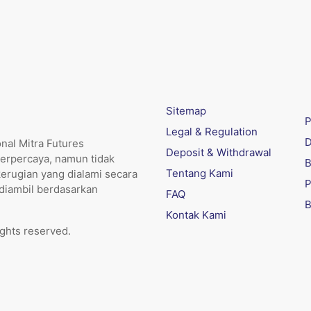
Sitemap
P
Legal & Regulation
D
nal Mitra Futures
Deposit & Withdrawal
erpercaya, namun tidak
B
Tentang Kami
kerugian yang dialami secara
P
 diambil berdasarkan
FAQ
B
Kontak Kami
ights reserved.