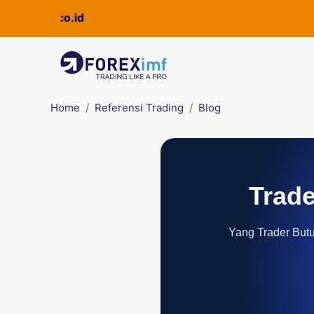
ickpro.co.id
Home
Referensi Trading
Blog
Trade
Yang Trader Butuh