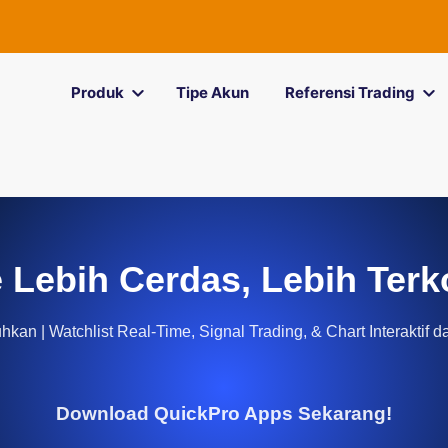
Produk
Tipe Akun
Referensi Trading
 Lebih Cerdas, Lebih Terk
kan | Watchlist Real-Time, Signal Trading, & Chart Interaktif d
Download QuickPro Apps Sekarang!