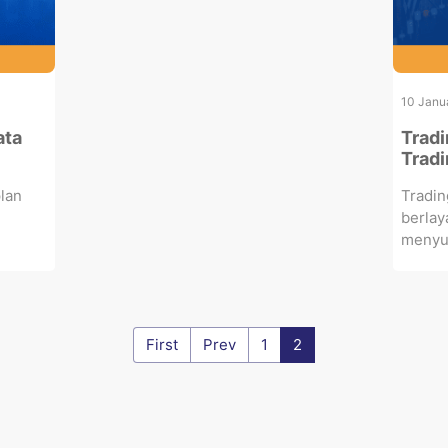
10 Janu
ata
Tradi
Tradi
lan
Tradin
,
berlay
menyus
First
Prev
1
2