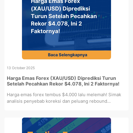
13 October 2025
Harga Emas Forex (XAU/USD) Diprediksi Turun
Setelah Pecahkan Rekor $4.078, Ini 2 Faktornya!
Harga emas forex tembus $4.000 lalu melemah! Simak
analisis penyebab koreksi dan peluang rebound...