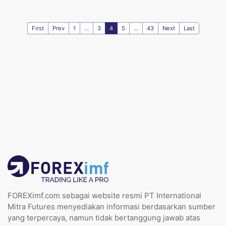
First
Prev
1
...
3
4
5
...
43
Next
Last
FOREXimf.com sebagai website resmi PT International
Mitra Futures menyediakan informasi berdasarkan sumber
yang terpercaya, namun tidak bertanggung jawab atas