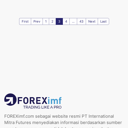
First
Prev
1
2
3
4
...
43
Next
Last
FOREXimf.com sebagai website resmi PT International
Mitra Futures menyediakan informasi berdasarkan sumber