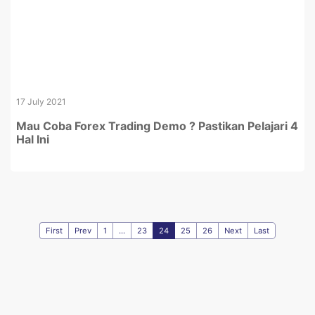
17 July 2021
Mau Coba Forex Trading Demo ? Pastikan Pelajari 4
Hal Ini
First
Prev
1
...
23
24
25
26
Next
Last