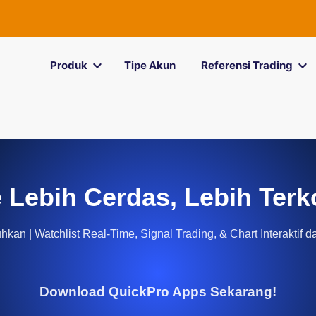
Produk
Tipe Akun
Referensi Trading
 Lebih Cerdas, Lebih Terk
kan | Watchlist Real-Time, Signal Trading, & Chart Interaktif d
Download QuickPro Apps Sekarang!