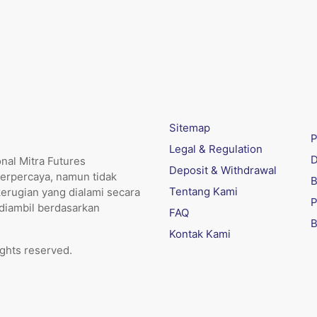
Sitemap
P
Legal & Regulation
D
nal Mitra Futures
Deposit & Withdrawal
erpercaya, namun tidak
B
Tentang Kami
kerugian yang dialami secara
P
 diambil berdasarkan
FAQ
B
Kontak Kami
ights reserved.