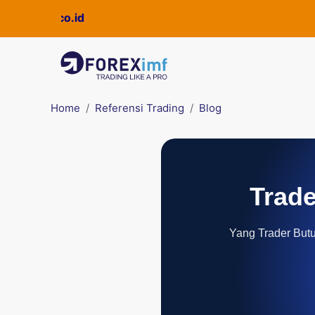
ckpro.co.id
Home
Referensi Trading
Blog
Trade
Yang Trader Butuh