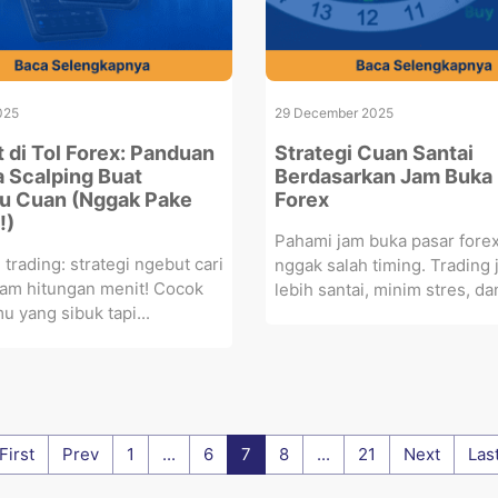
025
29 December 2025
 di Tol Forex: Panduan
Strategi Cuan Santai
a Scalping Buat
Berdasarkan Jam Buka
u Cuan (Nggak Pake
Forex
!)
Pahami jam buka pasar forex
 trading: strategi ngebut cari
nggak salah timing. Trading 
lam hitungan menit! Cocok
lebih santai, minim stres, dan
u yang sibuk tapi...
First
Prev
1
...
6
7
8
...
21
Next
Las