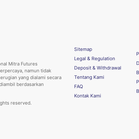
Sitemap
P
Legal & Regulation
D
nal Mitra Futures
Deposit & Withdrawal
erpercaya, namun tidak
B
Tentang Kami
kerugian yang dialami secara
P
 diambil berdasarkan
FAQ
B
Kontak Kami
ights reserved.