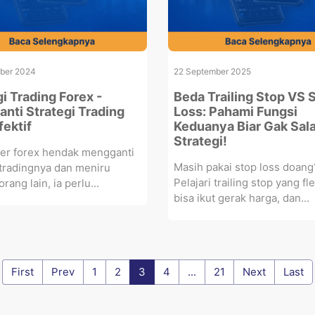
ber 2024
22 September 2025
i Trading Forex -
Beda Trailing Stop VS 
nti Strategi Trading
Loss: Pahami Fungsi
fektif
Keduanya Biar Gak Sal
Strategi!
der forex hendak mengganti
Masih pakai stop loss doang
 tradingnya dan meniru
Pelajari trailing stop yang fl
orang lain, ia perlu...
bisa ikut gerak harga, dan...
First
Prev
1
2
3
4
...
21
Next
Last