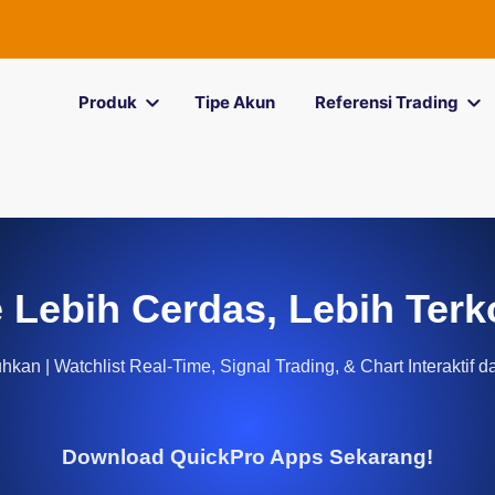
Produk
Tipe Akun
Referensi Trading
 Lebih Cerdas, Lebih Terk
kan | Watchlist Real-Time, Signal Trading, & Chart Interaktif d
Download QuickPro Apps Sekarang!