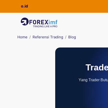
ickpro.co.id
Home
Referensi Trading
Blog
Trade
Yang Trader Butuh