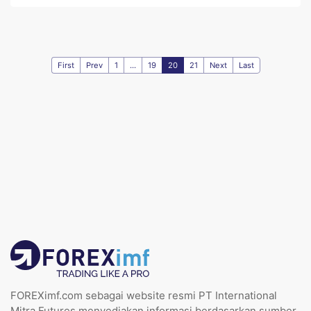
First
Prev
1
...
19
20
21
Next
Last
FOREXimf.com sebagai website resmi PT International
Mitra Futures menyediakan informasi berdasarkan sumber