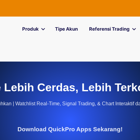
Produk
Tipe Akun
Referensi Trading
 Lebih Cerdas, Lebih Terk
kan | Watchlist Real-Time, Signal Trading, & Chart Interaktif d
Download QuickPro Apps Sekarang!