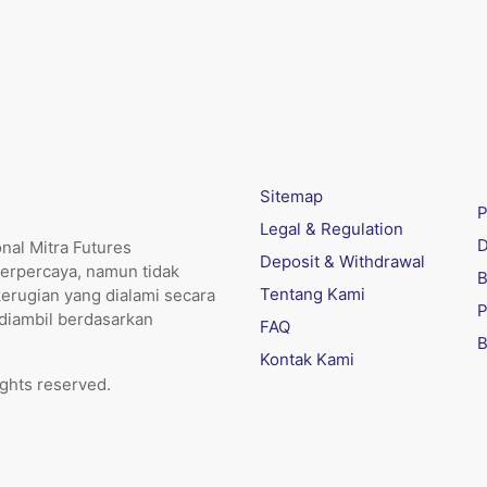
Sitemap
P
Legal & Regulation
D
nal Mitra Futures
Deposit & Withdrawal
erpercaya, namun tidak
B
Tentang Kami
kerugian yang dialami secara
P
 diambil berdasarkan
FAQ
B
Kontak Kami
ights reserved.