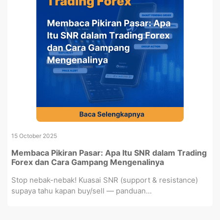
15 October 2025
Membaca Pikiran Pasar: Apa Itu SNR dalam Trading
Forex dan Cara Gampang Mengenalinya
Stop nebak-nebak! Kuasai SNR (support & resistance)
supaya tahu kapan buy/sell — panduan...