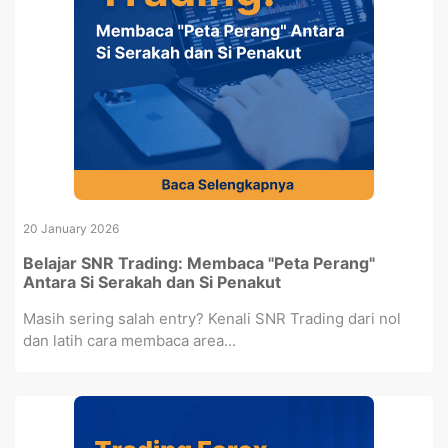
20 January 2026
Belajar SNR Trading: Membaca "Peta Perang"
Antara Si Serakah dan Si Penakut
Masih sering salah entry? Kenali SNR Trading dari nol
dan latih cara membaca area...