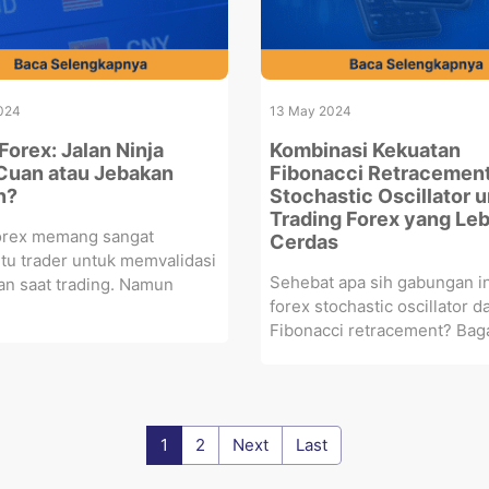
024
13 May 2024
Forex: Jalan Ninja
Kombinasi Kekuatan
Cuan atau Jebakan
Fibonacci Retracemen
n?
Stochastic Oscillator 
Trading Forex yang Leb
forex memang sangat
Cerdas
u trader untuk memvalidasi
Sehebat apa sih gabungan in
n saat trading. Namun
forex stochastic oscillator d
Fibonacci retracement? Baga
1
2
Next
Last