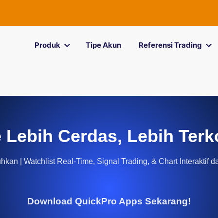
Produk
Tipe Akun
Referensi Trading
 Lebih Cerdas, Lebih Terk
kan | Watchlist Real-Time, Signal Trading, & Chart Interaktif d
Download QuickPro Apps Sekarang!