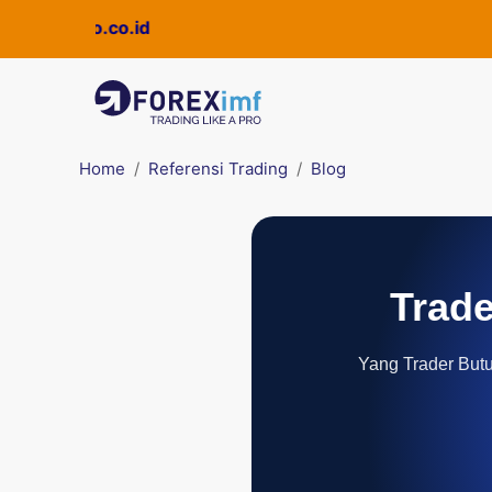
uickpro.co.id
Home
Referensi Trading
Blog
Trade
Yang Trader Butuh