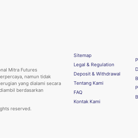
Sitemap
P
Legal & Regulation
D
nal Mitra Futures
Deposit & Withdrawal
erpercaya, namun tidak
B
Tentang Kami
kerugian yang dialami secara
P
 diambil berdasarkan
FAQ
B
Kontak Kami
ights reserved.