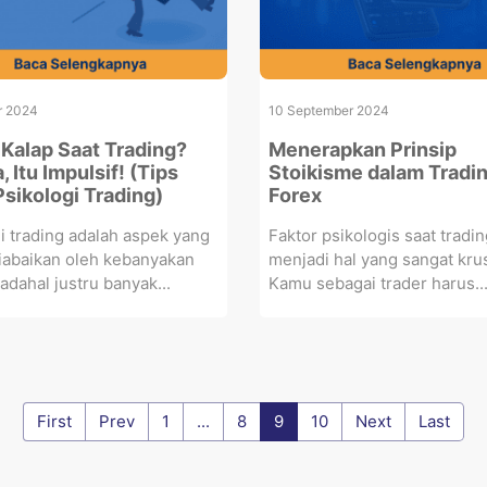
r 2024
10 September 2024
 Kalap Saat Trading?
Menerapkan Prinsip
 Itu Impulsif! (Tips
Stoikisme dalam Tradi
Psikologi Trading)
Forex
i trading adalah aspek yang
Faktor psikologis saat tradin
iabaikan oleh kebanyakan
menjadi hal yang sangat krus
Padahal justru banyak...
Kamu sebagai trader harus..
First
Prev
1
...
8
9
10
Next
Last