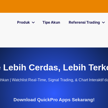
Produk
Tipe Akun
Referensi Trading
 Lebih Cerdas, Lebih Terk
kan | Watchlist Real-Time, Signal Trading, & Chart Interaktif d
Download QuickPro Apps Sekarang!