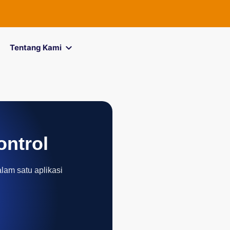
FOREXimf
ki
Tentang Kami
ontrol
alam satu aplikasi