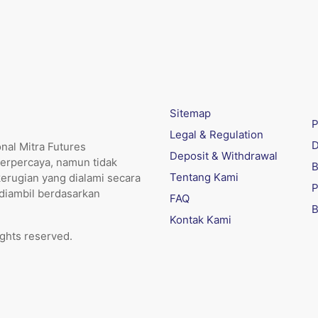
Sitemap
P
Legal & Regulation
D
nal Mitra Futures
Deposit & Withdrawal
erpercaya, namun tidak
B
Tentang Kami
kerugian yang dialami secara
P
 diambil berdasarkan
FAQ
B
Kontak Kami
ights reserved.