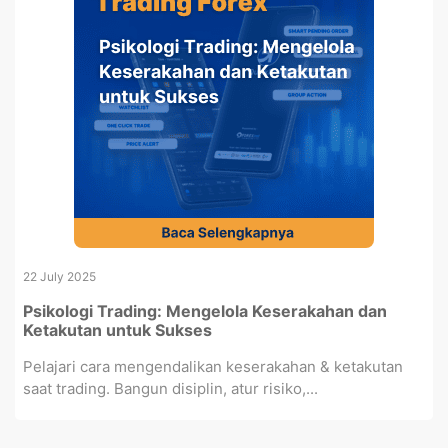
22 July 2025
Psikologi Trading: Mengelola Keserakahan dan
Ketakutan untuk Sukses
Pelajari cara mengendalikan keserakahan & ketakutan
saat trading. Bangun disiplin, atur risiko,...