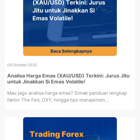
09 October 2025
Analisa Harga Emas (XAU/USD) Terkini: Jurus Jitu
untuk Jinakkan Si Emas Volatile!
Mau jago analisa harga emas? Simak panduan lengkap
faktor The Fed, DXY, hingga tips manajemen...