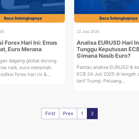
25
22 July 2025
i Forex Hari Ini: Emas
Analisa EURUSD Hari In
t, Euro Merana
Tunggu Keputusan ECB
Gimana Nasib Euro?
gan dagang global dorong
Pantau analisa EURUSD & k
mas naik, euro melemah.
ECB 24 Juli 2025 di tengah
diksi forex hari ini &...
tarif Trump. Peluang...
First
Prev
1
2