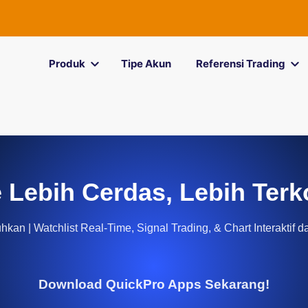
Produk
Tipe Akun
Referensi Trading
 Lebih Cerdas, Lebih Terk
kan | Watchlist Real-Time, Signal Trading, & Chart Interaktif d
Download QuickPro Apps Sekarang!