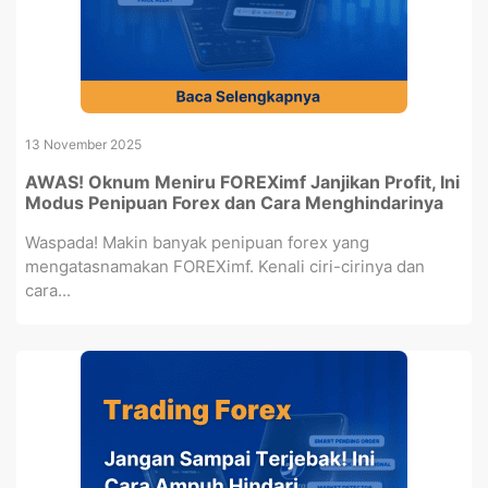
13 November 2025
AWAS! Oknum Meniru FOREXimf Janjikan Profit, Ini
Modus Penipuan Forex dan Cara Menghindarinya
Waspada! Makin banyak penipuan forex yang
mengatasnamakan FOREXimf. Kenali ciri-cirinya dan
cara...