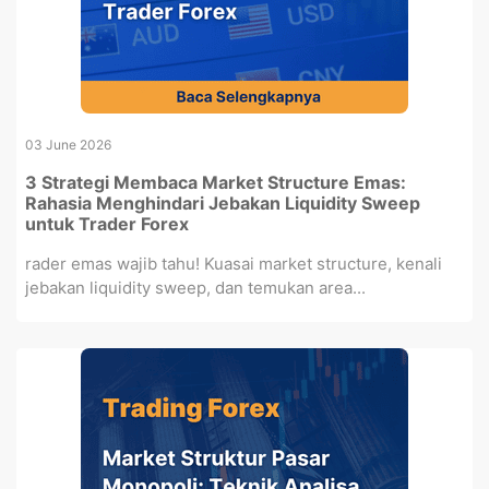
03 June 2026
3 Strategi Membaca Market Structure Emas:
Rahasia Menghindari Jebakan Liquidity Sweep
untuk Trader Forex
rader emas wajib tahu! Kuasai market structure, kenali
jebakan liquidity sweep, dan temukan area...