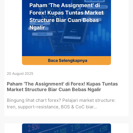
20 August 2025
Paham 'The Assignment' di Forex! Kupas Tuntas
Market Structure Biar Cuan Bebas Ngalir
Bingung lihat chart forex? Pelajari market structure:
tren, support-resistance, BOS & CoC biar...