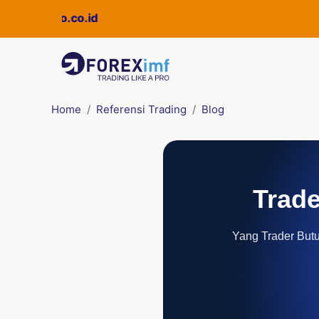
uickpro.co.id
Home
Referensi Trading
Blog
Trade
Yang Trader Butuh