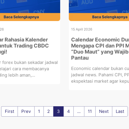
026
15 April 2026
r Rahasia Kalender
Calendar Economic Dun
untuk Trading CBDC
Mengapa CPI dan PPI M
gi!
“Duo Maut” yang Waji
Pantau
 forex bukan sekadar jadwal
Economic calendar bukan c
elajari cara membacanya
jadwal news. Pahami CPI, PP
ding lebih aman,...
ekspektasi market agar kepu
First
Prev
1
2
3
4
...
11
Next
Last