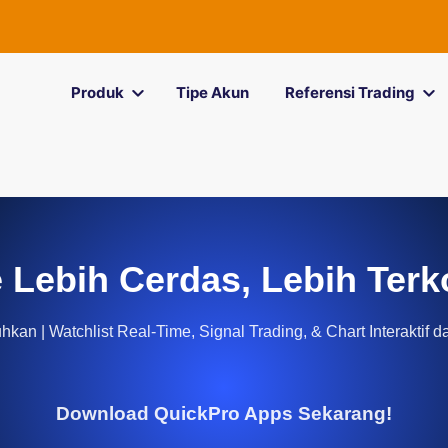
Produk
Tipe Akun
Referensi Trading
 Lebih Cerdas, Lebih Terk
kan | Watchlist Real-Time, Signal Trading, & Chart Interaktif d
Download QuickPro Apps Sekarang!