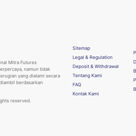
Sitemap
P
Legal & Regulation
D
nal Mitra Futures
Deposit & Withdrawal
erpercaya, namun tidak
B
Tentang Kami
kerugian yang dialami secara
P
 diambil berdasarkan
FAQ
B
Kontak Kami
ights reserved.