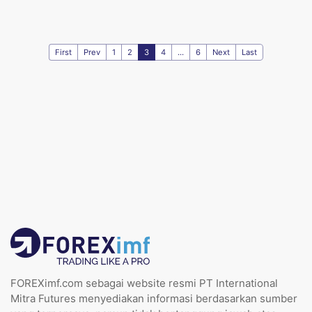
First
Prev
1
2
3
4
...
6
Next
Last
FOREXimf.com sebagai website resmi PT International
Mitra Futures menyediakan informasi berdasarkan sumber