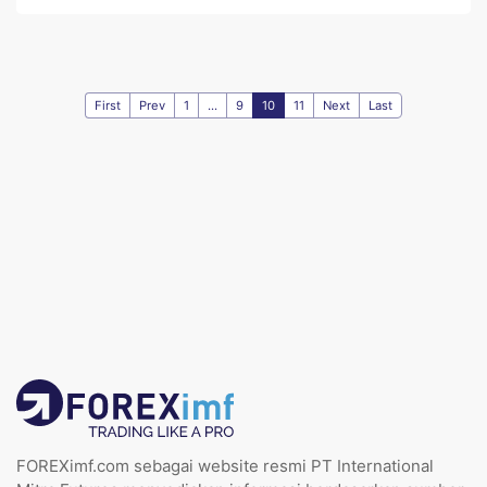
First
Prev
1
...
9
10
11
Next
Last
FOREXimf.com sebagai website resmi PT International