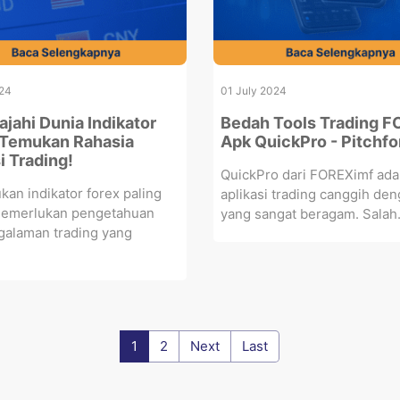
024
01 July 2024
ajahi Dunia Indikator
Bedah Tools Trading 
 Temukan Rahasia
Apk QuickPro - Pitchfo
i Trading!
QuickPro dari FOREXimf ada
n indikator forex paling
aplikasi trading canggih den
memerlukan pengetahuan
yang sangat beragam. Salah.
galaman trading yang
1
2
Next
Last