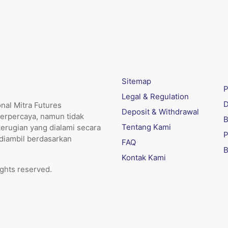
Sitemap
P
Legal & Regulation
D
nal Mitra Futures
Deposit & Withdrawal
erpercaya, namun tidak
B
Tentang Kami
kerugian yang dialami secara
P
 diambil berdasarkan
FAQ
B
Kontak Kami
ights reserved.