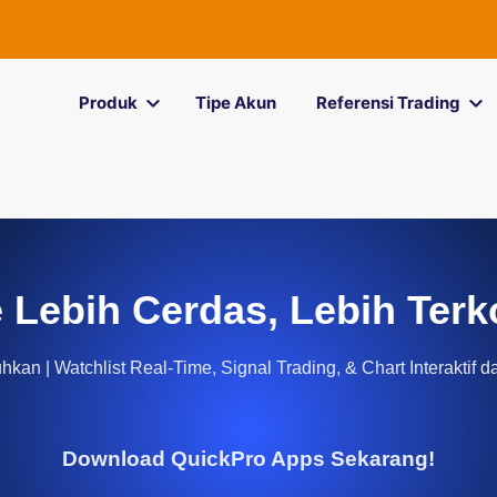
Produk
Tipe Akun
Referensi Trading
 Lebih Cerdas, Lebih Terk
kan | Watchlist Real-Time, Signal Trading, & Chart Interaktif d
Download QuickPro Apps Sekarang!