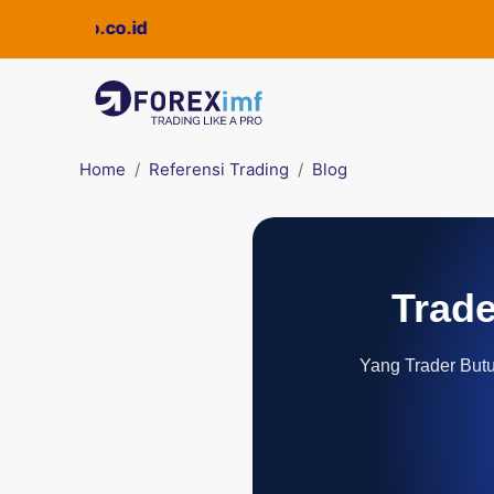
uickpro.co.id
Home
Referensi Trading
Blog
Trade
Yang Trader Butuh