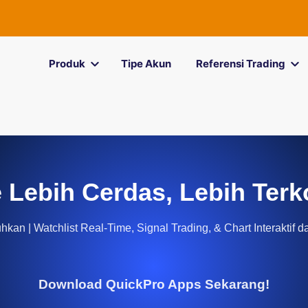
Produk
Tipe Akun
Referensi Trading
 Lebih Cerdas, Lebih Terk
kan | Watchlist Real-Time, Signal Trading, & Chart Interaktif d
Download QuickPro Apps Sekarang!