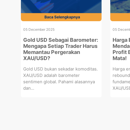
05 December 2025
05 Decem
Gold USD Sebagai Barometer:
Harga 
Mengapa Setiap Trader Harus
Mendad
Memantau Pergerakan
Profit
XAU/USD?
Mata!
Gold USD bukan sekadar komoditas.
Harga e
XAU/USD adalah barometer
rebound?
sentimen global. Pahami alasannya
fundamen
dan...
XAU/USD