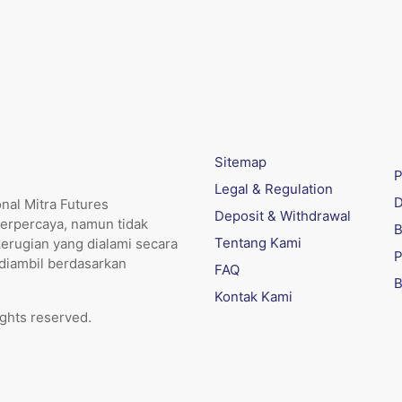
Sitemap
P
Legal & Regulation
D
nal Mitra Futures
Deposit & Withdrawal
erpercaya, namun tidak
B
Tentang Kami
kerugian yang dialami secara
P
 diambil berdasarkan
FAQ
B
Kontak Kami
ights reserved.