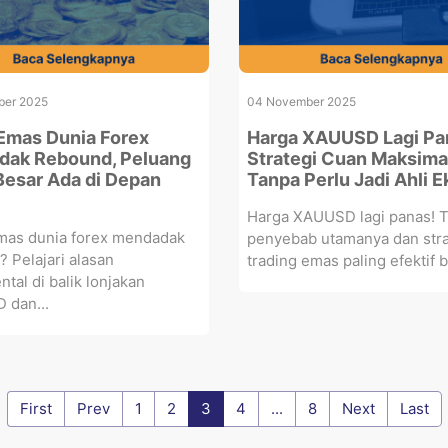
ber 2025
04 November 2025
Emas Dunia Forex
Harga XAUUSD Lagi Pan
ak Rebound, Peluang
Strategi Cuan Maksima
 Besar Ada di Depan
Tanpa Perlu Jadi Ahli 
Harga XAUUSD lagi panas! 
mas dunia forex mendadak
penyebab utamanya dan stra
 Pelajari alasan
trading emas paling efektif bi
tal di balik lonjakan
 dan...
First
Prev
1
2
3
4
...
8
Next
Last