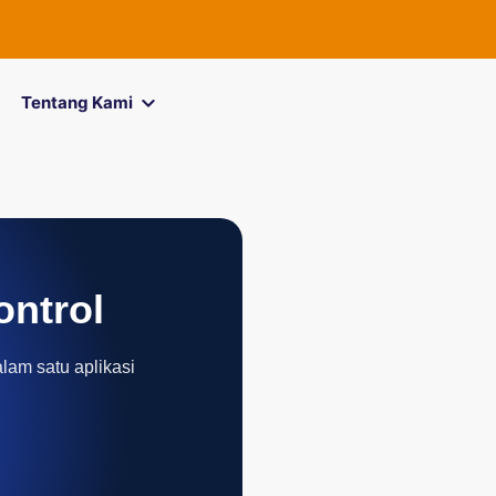
FOREXimf
k
Tentang Kami
ontrol
alam satu aplikasi