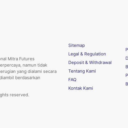
Sitemap
P
Legal & Regulation
D
nal Mitra Futures
Deposit & Withdrawal
erpercaya, namun tidak
B
Tentang Kami
kerugian yang dialami secara
P
 diambil berdasarkan
FAQ
B
Kontak Kami
ights reserved.