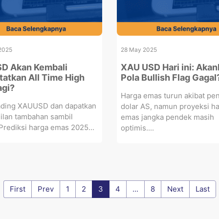
2025
28 May 2025
D Akan Kembali
XAU USD Hari ini: Aka
atkan All Time High
Pola Bullish Flag Gagal
agi?
Harga emas turun akibat pe
rading XAUUSD dan dapatkan
dolar AS, namun proyeksi h
ilan tambahan sambil
emas jangka pendek masih
 Prediksi harga emas 2025...
optimis....
First
Prev
1
2
3
4
...
8
Next
Last