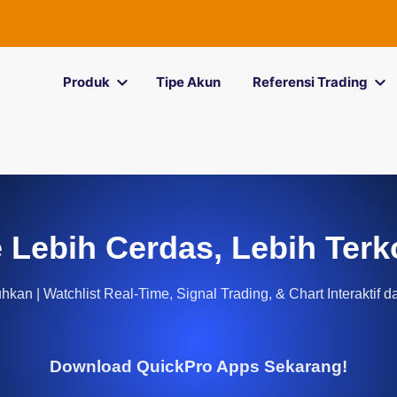
Produk
Tipe Akun
Referensi Trading
 Lebih Cerdas, Lebih Terk
kan | Watchlist Real-Time, Signal Trading, & Chart Interaktif d
Download QuickPro Apps Sekarang!